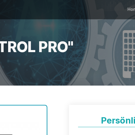
Ho
NTROL PRO"
Persönl